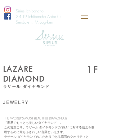
Sirius Ichibancho
2-4-19 Ichibancho Aoba-ku,
Sendai-shi, Miyagi-ken
LAZARE
1F
DIAMOND
ラザール ダイヤモンド
JEWELRY
THE WORLD’S MOST BEAUTIFUL DIAMOND.®
「世界でもっとも美しいダイヤモンド」。
この言葉こそ、ラザール ダイヤモンドの”輝き”に対する信念を表
現するのに最もふさわしい言葉といえます。
ラザール ダイヤモンドのこだわりである原石のクオリティと