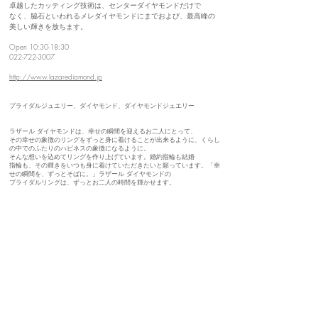
卓越したカッティング技術は、センターダイヤモンドだけで
なく、脇石といわれるメレダイヤモンドにまでおよび、最高峰の
美しい輝きを放ちます。
Open 10:30-18:30
022-722-3007
http://www.lazarediamond.jp
ブライダルジュエリー、ダイヤモンド、ダイヤモンドジュエリー
ラザール ダイヤモンドは、幸せの瞬間を迎えるお二人にとって、
その幸せの象徴のリングをずっと身に着けることが出来るように、くらし
の中でのふたりのハピネスの象徴になるように。
そんな想いを込めてリングを作り上げています。婚約指輪も結婚
指輪も、その輝きをいつも身に着けていただきたいと願っています。「幸
せの瞬間を、ずっとそばに。」ラザール ダイヤモンドの
ブライダルリングは、ずっとお二人の時間を輝かせます。