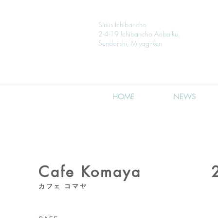
Sirius Ichibancho
2-4-19 Ichibancho Aoba-ku,
Sendai-shi, Miyagi-ken
HOME
NEWS
Cafe Komaya
カフェ コマヤ