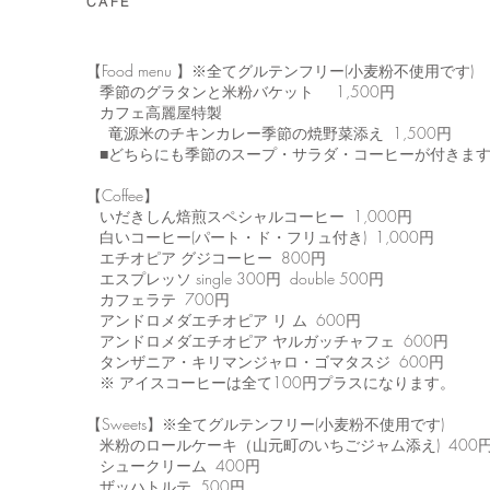
CAFE
【Food menu 】※全てグルテンフリー(小麦粉不使用です)
季節のグラタンと米粉バケット 1,500円
カフェ高麗屋特製
竜源米のチキンカレー季節の焼野菜添え 1,500円
■どちらにも季節のスープ・サラダ・コーヒーが付きま
【Coffee】
いだきしん焙煎スペシャルコーヒー 1,000円
白いコーヒー(パート・ド・フリュ付き) 1,000円
エチオピア グジコーヒー 800円
エスプレッソ single 300円 double 500円
カフェラテ 700円
アンドロメダエチオピア リ ム 600円
アンドロメダエチオピア ヤルガッチャフェ 600円
タンザニア・キリマンジャロ・ゴマタスジ 600円
※ アイスコーヒーは全て100円プラスになります。
【Sweets】※全てグルテンフリー(小麦粉不使用です)
米粉のロールケーキ（山元町のいちごジャム添え) 400
シュークリーム 400円
ザッハトルテ 500円