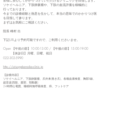
皆様に安心してかかりつけていただけるクリニックを目指します。
ソケイヘルニア、下肢静脈瘤や、下肢の血流評価を積極的に
行っております。
今までの診療経験と熱意を生かして、本当の意味でのかかりつけ医
を目指して参ります。
まずはお気軽にご相談ください。
院長 峰村 出
下記URLより予約可能ですので、ご利用くださいませ。
Open 【午前の部】10:00-13:00 / 【午後の部】15:00-19:00
【休診日】月曜、日曜、祝日
022-302-5990
http://siriusgekanaika-clinic.jp
【診療内容】
ソケイヘルニア、下肢静脈瘤、爪外来(巻き爪)、各種血液検査、胸部X線、
超音波(四肢、腹部、頸動脈)
24時間心電図、睡眠時無呼吸検査、痔、フットケア